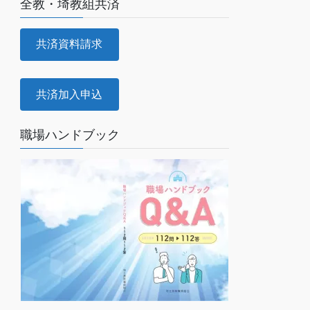
全教・埼教組共済
共済資料請求
共済加入申込
職場ハンドブック