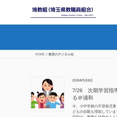
コ
ナ
ン
ビ
テ
ゲ
ン
ー
ツ
シ
へ
ョ
ス
ン
キ
に
ッ
移
HOME
教育のデジタル化
プ
動
2026年5月8日
7/26 次期学習
る＠浦和
今、小中学校の不登校児童
どもの自殺も増加していま
深刻で、教職を目指す人も減