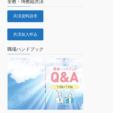
全教・埼教組共済
共済資料請求
共済加入申込
職場ハンドブック