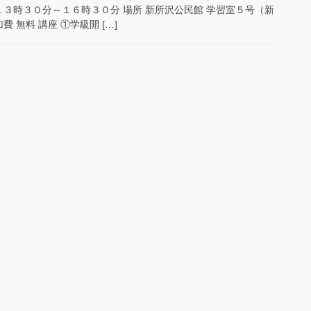
１３時３０分～１６時３０分 場所 新所沢公民館 学習室５号（新
 無料 講座 ①学級開 […]