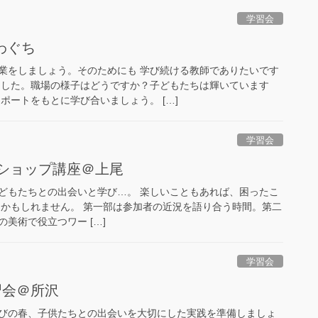
学習会
 かわぐち
業をしましょう。そのためにも 学び続ける教師でありたいです
ました。職場の様子はどうですか？子どもたちは輝いています
ポートをもとに学び合いましょう。 […]
学習会
ークショップ講座＠上尾
どもたちとの出会いと学び…。 楽しいこともあれば、困ったこ
 かもしれません。 第一部は参加者の近況を語り合う時間。第二
美術で役立つワー […]
学習会
習会＠所沢
びの春、子供たちとの出会いを大切にした実践を準備しましょ