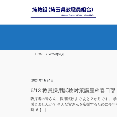
コ
ナ
ン
ビ
テ
ゲ
ン
ー
ツ
シ
へ
ョ
ス
ン
キ
に
ッ
移
HOME
2024年4月
プ
動
2024年4月24日
6/13 教員採用試験対策講座＠春日部
臨採者の皆さん、採用試験まで あと２か月です。 
感じませんか？ そんな皆さんを応援するために今年
時 ６ […]