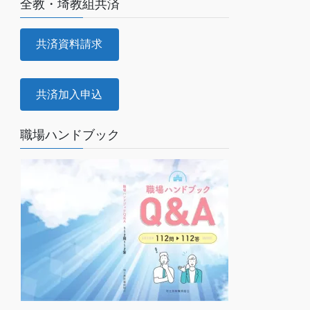
全教・埼教組共済
共済資料請求
共済加入申込
職場ハンドブック