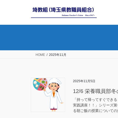
コ
ナ
ン
ビ
テ
ゲ
ン
ー
ツ
シ
へ
ョ
ス
ン
キ
に
ッ
移
HOME
2025年11月
プ
動
2025年11月5日
12/6 栄養職員部
「持って帰ってすぐできる
実践講座！！」シリーズ第
る朝ご飯の授業についての授