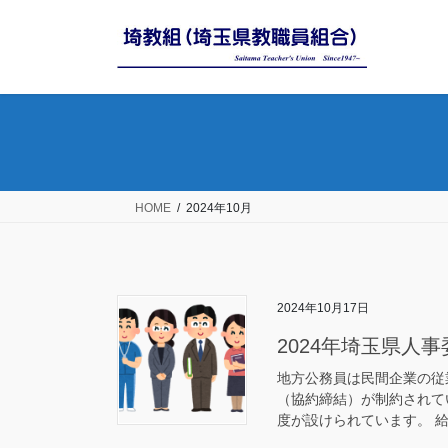
コ
ナ
ン
ビ
テ
ゲ
ン
ー
ツ
シ
へ
ョ
ス
ン
キ
に
ッ
移
HOME
2024年10月
プ
動
2024年10月17日
2024年埼玉県人
地方公務員は民間企業の従
（協約締結）が制約されて
度が設けられています。 給