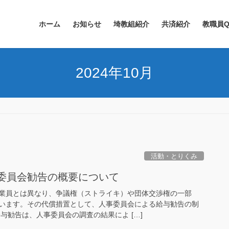
ホーム
お知らせ
埼教組紹介
共済紹介
教職員Q
2024年10月
活動・とりくみ
事委員会勧告の概要について
業員とは異なり、争議権（ストライキ）や団体交渉権の一部
います。その代償措置として、人事委員会による給与勧告の制
与勧告は、人事委員会の調査の結果によ […]