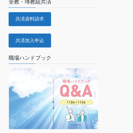
全教・埼教組共済
共済資料請求
共済加入申込
職場ハンドブック