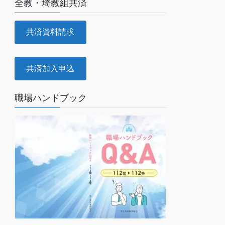
全教・埼教組共済
共済資料請求
共済加入申込
職場ハンドブック