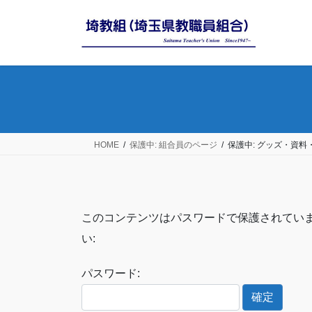
コ
ナ
ン
ビ
テ
ゲ
ン
ー
ツ
シ
へ
ョ
ス
ン
キ
に
ッ
移
HOME
保護中: 組合員のページ
保護中: グッズ・資料
プ
動
このコンテンツはパスワードで保護されてい
い:
パスワード: