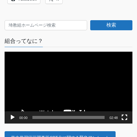
検索
組合ってなに？
動
画
プ
レ
ー
ヤ
ー
00:00
02:48