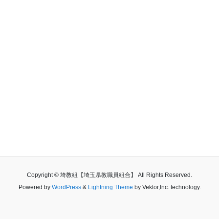
埼教組紹介
埼教組に加入すると、特定の教育理念や政党支持を押し付けら
れるの？
埼教組動画
埼教組の質問箱
埼教組加入申込
サイトマップ
Copyright © 埼教組【埼玉県教職員組合】 All Rights Reserved.
Powered by
WordPress
&
Lightning Theme
by Vektor,Inc. technology.