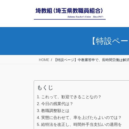
コ
ナ
ン
ビ
テ
ゲ
ン
ー
ツ
シ
へ
ョ
【特設ペー
ス
ン
キ
に
ッ
移
HOME
【特設ページ】中教審答申で、長時間労働は解
プ
動
もくじ
これって、歓迎できることなの？
今日の残業代は？
教職調整額とは
実態に合わせて、率を上げたらよいのでは？
給特法を改正し、時間外手当支払いの適用を