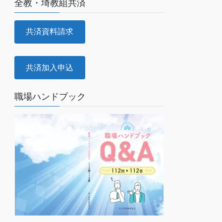
全教・埼教組共済
共済資料請求
共済加入申込
職場ハンドブック