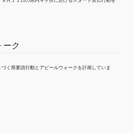
、９月１１日の県内４ヶ所におけるスタート宣伝行動を
ォーク
とづく県要請行動とアピールウォークを計画していま