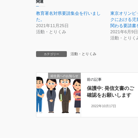
関連
教育署名対県要請集会を行いまし
東京オリンピ
た。
クにおける児
2021年11月25日
関わる要請書
活動・とりくみ
2021年6月9日
活動・とりく
活動・とりくみ
カテゴリー
組合員へのお知らせ
前の記事
保護中: 発信文書のご
確認をお願いします
2022年10月17日