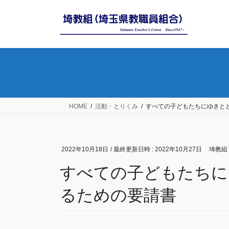
コ
ナ
ン
ビ
テ
ゲ
ン
ー
ツ
シ
へ
ョ
ス
ン
キ
に
ッ
移
HOME
活動・とりくみ
すべての子どもたちにゆきと
プ
動
2022年10月18日
/ 最終更新日時 :
2022年10月27日
埼教組
すべての子どもたちに
るための要請書