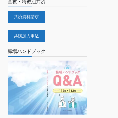
全教・埼教組共済
共済資料請求
共済加入申込
職場ハンドブック