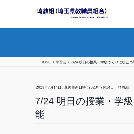
コ
ナ
ン
ビ
テ
ゲ
ン
ー
ツ
シ
へ
ョ
ス
ン
キ
に
ッ
移
HOME
学習会
7/24 明日の授業・学級づくりに役立
プ
動
2023年7月14日
/ 最終更新日時 :
2023年7月14日
埼教組
7/24 明日の授業・
能