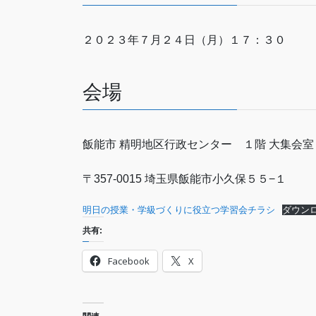
２０２３年７月２４日（月）１７：３０
会場
飯能市 精明地区行政センター １階 大集会室
〒357-0015 埼玉県飯能市小久保５５−１
明日の授業・学級づくりに役立つ学習会チラシ
ダウン
共有:
Facebook
X