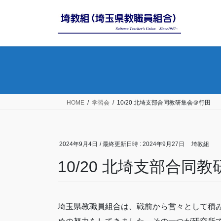
コ
ナ
ン
ビ
テ
ゲ
ン
ー
ツ
シ
へ
ョ
ス
ン
キ
に
ッ
移
HOME
学習会
10/20 北埼支部合同教研集会＠行田
プ
動
2024年9月4日
/ 最終更新日時 :
2024年9月27日
埼教組
10/20 北埼支部合同
埼玉県教職員組合は、戦前から営々として積