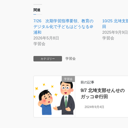
関連
7/26 次期学習指導要領、教育の
10/25 北
デジタル化で子どもはどうなる＠
田
浦和
2025年9月9日
2026年5月8日
学習会
学習会
学習会
カテゴリー
学習会
前の記事
9/7 北埼支部せんせの
ガッコ＠行田
2024年9月4日