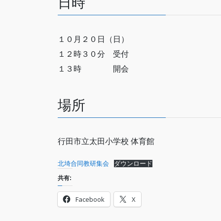
日時
１０月２０日（日）
１２時３０分 受付
１３時 開会
場所
行田市立太田小学校 体育館
北埼合同教研集会
ダウンロード
共有:
Facebook
X