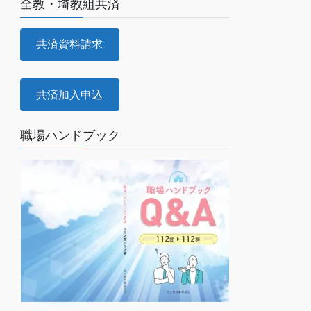
全教・埼教組共済
共済資料請求
共済加入申込
職場ハンドブック