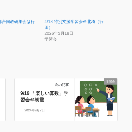
埼支部合同教研集会@行
4/18 特別支援学習会＠北埼（行
田）
2026年3月18日
学習会
学習会
次の記事
9/19 「楽しい算数」学
習会＠朝霞
2024年9月7日