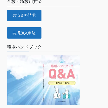
全教・埼教組共済
共済資料請求
共済加入申込
職場ハンドブック