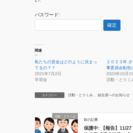
い:
パスワード:
関連
私たちの賃金はどのように決まっ
２０２３年 
てるの？？
事委員会勧告
2021年7月2日
2023年10月1
学習会
活動・とりく
活動・とりくみ
、
組合員へのお知らせ
カテゴリー
活動・とりくみ
前の記事
保護中: 【報告】11/27