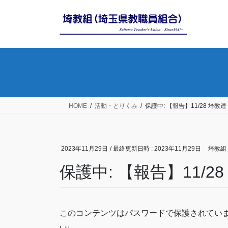
コ
ナ
ン
ビ
テ
ゲ
ン
ー
ツ
シ
へ
ョ
ス
ン
キ
に
ッ
移
HOME
活動・とりくみ
保護中: 【報告】11/28 埼
プ
動
2023年11月29日
/ 最終更新日時 :
2023年11月29日
埼教組
保護中: 【報告】11/
このコンテンツはパスワードで保護されてい