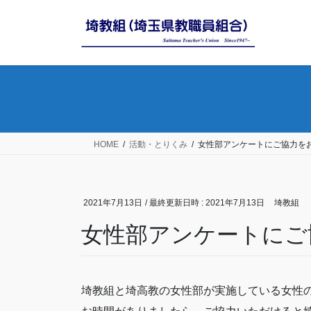
コ
ナ
ン
ビ
テ
ゲ
ン
ー
ツ
シ
へ
ョ
ス
ン
キ
に
ッ
移
HOME
活動・とりくみ
女性部アンケートにご協力を
プ
動
2021年7月13日
/ 最終更新日時 :
2021年7月13日
埼教組
女性部アンケートにご
埼教組と埼高教の女性部が実施している女性