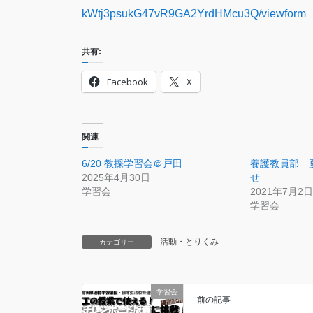
kWtj3psukG47vR9GA2YrdHMcu3Q/viewform
共有:
Facebook
X
関連
6/20 教採学習会＠戸田
養護教員部 
2025年4月30日
せ
学習会
2021年7月2日
学習会
活動・とりくみ
カテゴリー
学習会
前の記事