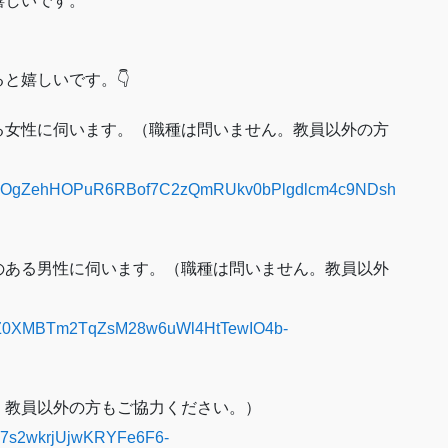
嬉しいです。
と嬉しいです。👇
る女性に伺います。（職種は問いません。教員以外の方
pQLSc0OgZehHOPuR6RBof7C2zQmRUkv0bPlgdlcm4c9NDsh
のある男性に伺います。（職種は問いません。教員以外
QLSeZ0XMBTm2TqZsM28w6uWl4HtTewIO4b-
。教員以外の方もご協力ください。）
Sdy7s2wkrjUjwKRYFe6F6-