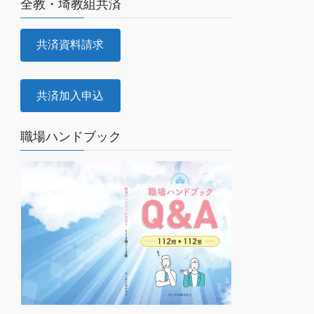
全教・埼教組共済
共済資料請求
共済加入申込
職場ハンドブック