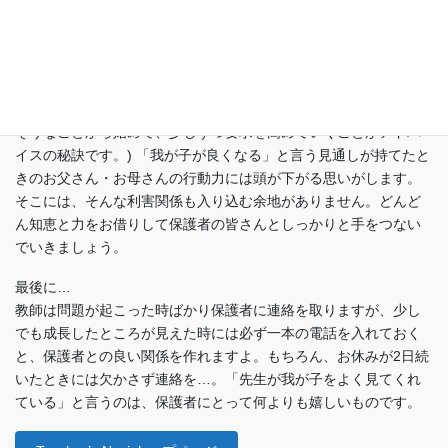
に思われることがあったら、まず私に直接話してください…」と
言うように。
(要求はできるだけ具体的に「1日に5分は、お子さんと話をしてく
ださい。」とか「毎日少なくとも1回は、お子さんの体に触れてく
ださい。」とか…。ケース・バイ・ケースですが、無理なくでき
そうなことから始めて、少しずつ要求を高めていくことがアドバ
イスの秘訣です。) 「我が子が良くなる」と言う見通しが持てたと
きのお父さん・お母さんの行動力には頭が下がる思いがします。
そこには、そんな利害関係も入り込む余地がありません。どんど
ん知恵と力をお借りして保護者の皆さんとしっかりと手をつない
でいきましょう。
最後に…
教師は問題が起こった時ばかり保護者に連絡を取りますが、少し
でも成長したところが見えた時には必ず一本の電話を入れておく
と、保護者との良い関係を作れますよ。もちろん、お休みが2日続
いたときには欠かさず連絡を…。「先生が我が子をよく見てくれ
ている」と言うのは、保護者にとって何よりも嬉しいものです。