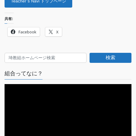
Teacher’s Navi トップページ
共有:
Facebook
X
検索
組合ってなに？
動
画
プ
レ
ー
ヤ
ー